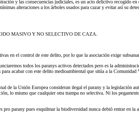
ración y las consecuencias judiciales, es un acto delictivo recogido en
 mínimas alteraciones a los árboles usados para cazar y evitar así su dete
 MASIVO Y NO SELECTIVO DE CAZA.
as en el control de este delito, por lo que la asociación exige subsanar
remos todos los paranys activos detectados pero es la administración
as para acabar con este delito medioambiental que sitúa a la Comunidad
nal de la Unión Europea consideran ilegal el parany y la legislación au
lación, lo mismo que cualquier otra trampa no selectiva. Ni los pegam
pro parany pues esquilmar la biodiversidad nunca debió entrar en la a