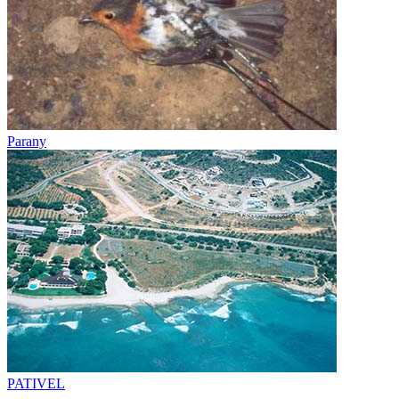
Parany
PATIVEL