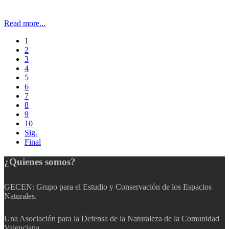
Read more...
1
2
3
4
5
6
7
8
9
10
Sig.
Final
¿Quienes
somos?
GECEN: Grupo para el Estudio y Conservación de los Espacios
Naturales.
Una Asociación para la Defensa de la Naturaleza de la Comunidad
Valenciana