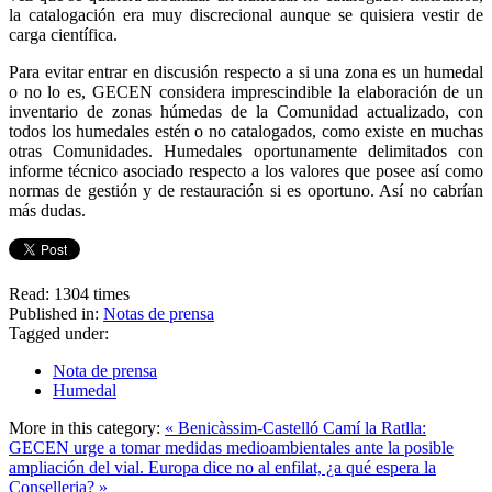
la catalogación era muy discrecional aunque se quisiera vestir de
carga científica.
Para evitar entrar en discusión respecto a si una zona es un humedal
o no lo es, GECEN considera imprescindible la elaboración de un
inventario de zonas húmedas de la Comunidad actualizado, con
todos los humedales estén o no catalogados, como existe en muchas
otras Comunidades. Humedales oportunamente delimitados con
informe técnico asociado respecto a los valores que posee así como
normas de gestión y de restauración si es oportuno. Así no cabrían
más dudas.
Read:
1304 times
Published in:
Notas de prensa
Tagged under:
Nota de prensa
Humedal
More in this category:
« Benicàssim-Castelló Camí la Ratlla:
GECEN urge a tomar medidas medioambientales ante la posible
ampliación del vial.
Europa dice no al enfilat, ¿a qué espera la
Conselleria? »