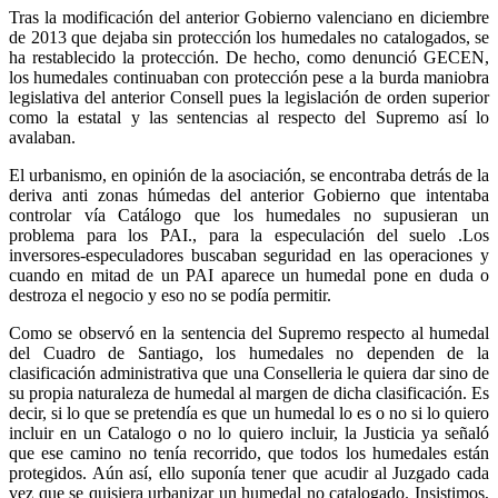
Tras la modificación del anterior Gobierno valenciano en diciembre
de 2013 que dejaba sin protección los humedales no catalogados, se
ha restablecido la protección. De hecho, como denunció GECEN,
los humedales continuaban con protección pese a la burda maniobra
legislativa del anterior Consell pues la legislación de orden superior
como la estatal y las sentencias al respecto del Supremo así lo
avalaban.
El urbanismo, en opinión de la asociación, se encontraba detrás de la
deriva anti zonas húmedas del anterior Gobierno que intentaba
controlar vía Catálogo que los humedales no supusieran un
problema para los PAI., para la especulación del suelo .Los
inversores-especuladores buscaban seguridad en las operaciones y
cuando en mitad de un PAI aparece un humedal pone en duda o
destroza el negocio y eso no se podía permitir.
Como se observó en la sentencia del Supremo respecto al humedal
del Cuadro de Santiago, los humedales no dependen de la
clasificación administrativa que una Conselleria le quiera dar sino de
su propia naturaleza de humedal al margen de dicha clasificación. Es
decir, si lo que se pretendía es que un humedal lo es o no si lo quiero
incluir en un Catalogo o no lo quiero incluir, la Justicia ya señaló
que ese camino no tenía recorrido, que todos los humedales están
protegidos. Aún así, ello suponía tener que acudir al Juzgado cada
vez que se quisiera urbanizar un humedal no catalogado. Insistimos,