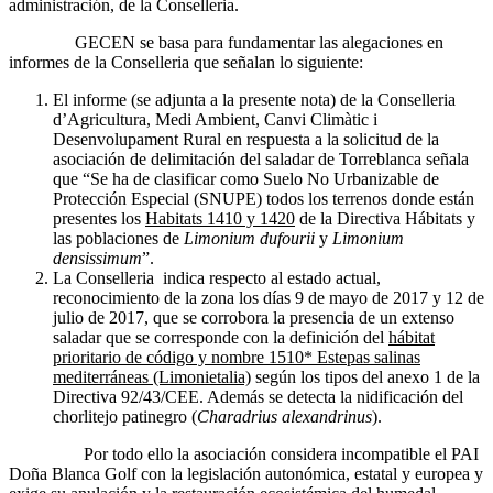
administración, de la Conselleria.
GECEN se basa para fundamentar las alegaciones en
informes de la Conselleria que señalan lo siguiente:
El informe (se adjunta a la presente nota) de la Conselleria
d’Agricultura, Medi Ambient, Canvi Climàtic i
Desenvolupament Rural en respuesta a la solicitud de la
asociación de delimitación del saladar de Torreblanca señala
que “Se ha de clasificar como Suelo No Urbanizable de
Protección Especial (SNUPE) todos los terrenos donde están
presentes los
Habitats 1410 y 1420
de la Directiva Hábitats y
las poblaciones de
Limonium dufourii
y
Limonium
densissimum
”.
La Conselleria indica respecto al estado actual,
reconocimiento de la zona los días 9 de mayo de 2017 y 12 de
julio de 2017, que se corrobora la presencia de un extenso
saladar que se corresponde con la definición del
hábitat
prioritario de código y nombre 1510
* Estepas salinas
mediterráneas (Limonietalia)
según los tipos del anexo 1 de la
Directiva 92/43/CEE. Además se detecta la nidificación del
chorlitejo patinegro (
Charadrius alexandrinus
).
Por todo ello la asociación considera incompatible el PAI
Doña Blanca Golf con la legislación autonómica, estatal y europea y