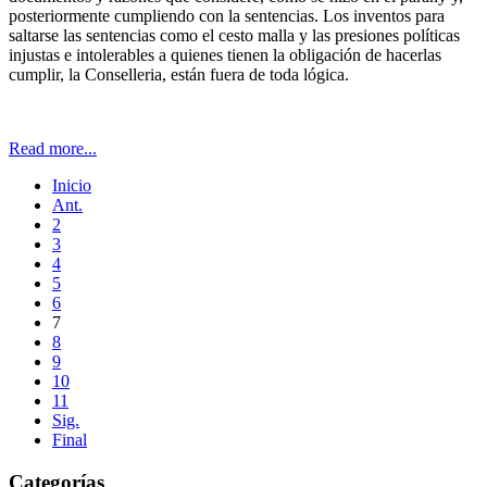
posteriormente cumpliendo con la sentencias. Los inventos para
saltarse las sentencias como el cesto malla y las presiones políticas
injustas e intolerables a quienes tienen la obligación de hacerlas
cumplir, la Conselleria, están fuera de toda lógica.
Read more...
Inicio
Ant.
2
3
4
5
6
7
8
9
10
11
Sig.
Final
Categorías